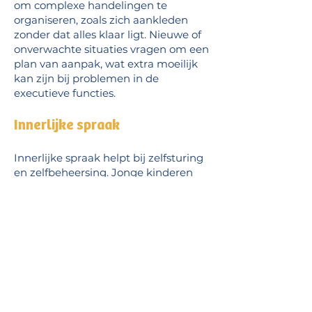
om complexe handelingen te
organiseren, zoals zich aankleden
zonder dat alles klaar ligt. Nieuwe of
onverwachte situaties vragen om een
plan van aanpak, wat extra moeilijk
kan zijn bij problemen in de
executieve functies.
Innerlijke spraak
Innerlijke spraak helpt bij zelfsturing
en zelfbeheersing. Jonge kinderen
praten vaak hardop tegen zichzelf en
leren later deze innerlijke stem te
gebruiken om gedrag te reguleren.
Bij kinderen met AD(H)D, autisme,
dyslexie of dyscalculie kan deze
ontwikkeling achterlopen.
Hoe wij kunnen helpen bij